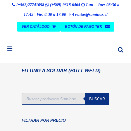
Búsqueda
(+562)27741058
(+569) 9318 6464
Lun – Jue: 08:30 a
BUSCAR
de
productos
17:45 | Vie: 8:30 a 17:00
ventas@suminox.cl
VER CATÁLOGO
BOTÓN DE PAGO TBK
FITTING A SOLDAR (BUTT WELD)
Búsqueda
BUSCAR
de
productos
FILTRAR POR PRECIO