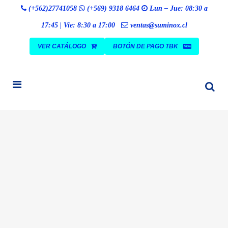
Búsqueda
(+562)27741058
(+569) 9318 6464
Lun – Jue: 08:30 a
BUSCAR
de
productos
17:45 | Vie: 8:30 a 17:00
ventas@suminox.cl
VER CATÁLOGO
BOTÓN DE PAGO TBK