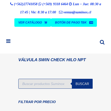
Búsqueda
(+562)27741058
(+569) 9318 6464
Lun – Jue: 08:30 a
BUSCAR
de
productos
17:45 | Vie: 8:30 a 17:00
ventas@suminox.cl
VER CATÁLOGO
BOTÓN DE PAGO TBK
VÁLVULA SWIN CHECK HILO NPT
Búsqueda
BUSCAR
de
productos
FILTRAR POR PRECIO