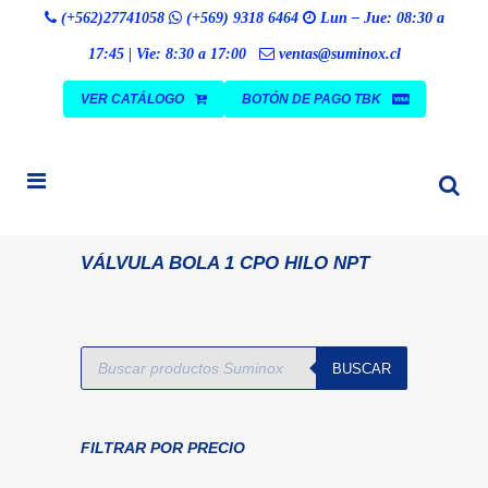
Búsqueda
(+562)27741058
(+569) 9318 6464
Lun – Jue: 08:30 a
BUSCAR
de
productos
17:45 | Vie: 8:30 a 17:00
ventas@suminox.cl
VER CATÁLOGO
BOTÓN DE PAGO TBK
VÁLVULA BOLA 1 CPO HILO NPT
Búsqueda
BUSCAR
de
productos
FILTRAR POR PRECIO