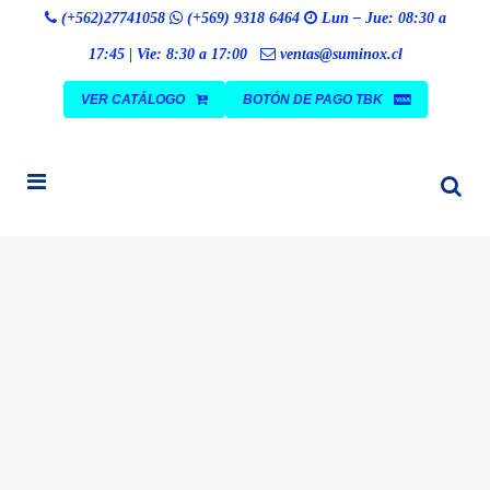
Búsqueda
(+562)27741058
(+569) 9318 6464
Lun – Jue: 08:30 a
BUSCAR
de
productos
17:45 | Vie: 8:30 a 17:00
ventas@suminox.cl
VER CATÁLOGO
BOTÓN DE PAGO TBK