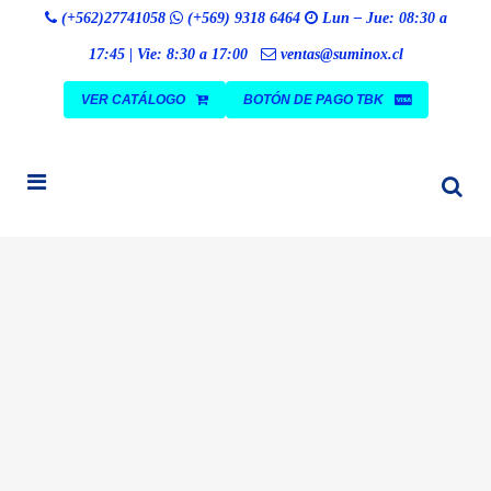
Búsqueda
(+562)27741058
(+569) 9318 6464
Lun – Jue: 08:30 a
BUSCAR
de
productos
17:45 | Vie: 8:30 a 17:00
ventas@suminox.cl
VER CATÁLOGO
BOTÓN DE PAGO TBK