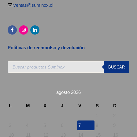
ventas@suminox.cl
Políticas de reembolso y devolución
Búsqueda
BUSCAR
de
productos
agosto 2026
L
M
X
J
V
S
D
1
2
3
4
5
6
7
8
9
10
11
12
13
14
15
16