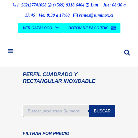
Búsqueda
(+562)27741058
(+569) 9318 6464
Lun – Jue: 08:30 a
BUSCAR
de
productos
17:45 | Vie: 8:30 a 17:00
ventas@suminox.cl
VER CATÁLOGO
BOTÓN DE PAGO TBK
PERFIL CUADRADO Y
RECTANGULAR INOXIDABLE
Búsqueda
BUSCAR
de
productos
FILTRAR POR PRECIO