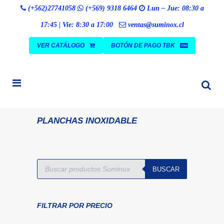
Búsqueda
(+562)27741058
(+569) 9318 6464
Lun – Jue: 08:30 a
BUSCAR
de
productos
17:45 | Vie: 8:30 a 17:00
ventas@suminox.cl
VER CATÁLOGO
BOTÓN DE PAGO TBK
PLANCHAS INOXIDABLE
Búsqueda
BUSCAR
de
productos
FILTRAR POR PRECIO