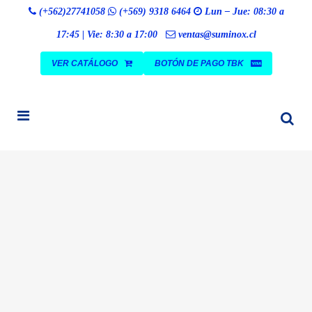
Búsqueda
(+562)27741058
(+569) 9318 6464
Lun – Jue: 08:30 a
BUSCAR
de
productos
17:45 | Vie: 8:30 a 17:00
ventas@suminox.cl
VER CATÁLOGO
BOTÓN DE PAGO TBK