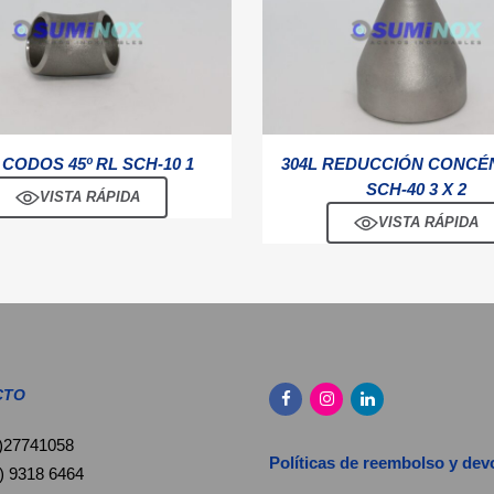
 CODOS 45º RL SCH-10 1
304L REDUCCIÓN CONCÉ
SCH-40 3 X 2
VISTA RÁPIDA
VISTA RÁPIDA
CTO
)27741058
Políticas de reembolso y de
) 9318 6464