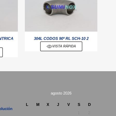
NTRICA
304L CODOS 90º RL SCH-10 2
VISTA RÁPIDA
agosto 2026
L
M
X
J
V
S
D
volución
1
2