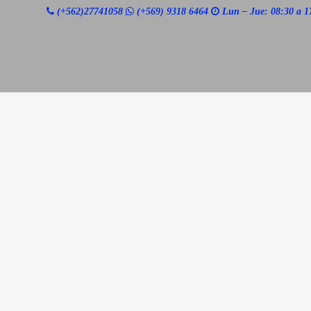
Búsqueda
(+562)27741058
(+569) 9318 6464
Lun – Jue: 08:30 a 1
de
productos