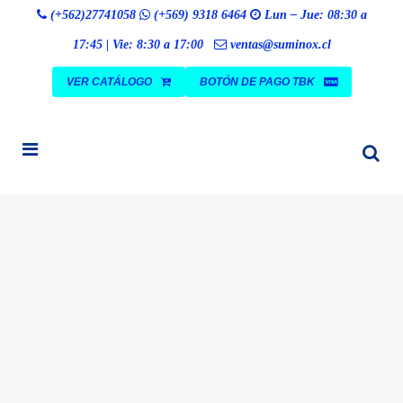
Búsqueda
(+562)27741058
(+569) 9318 6464
Lun – Jue: 08:30 a
BUSCAR
de
productos
17:45 | Vie: 8:30 a 17:00
ventas@suminox.cl
VER CATÁLOGO
BOTÓN DE PAGO TBK