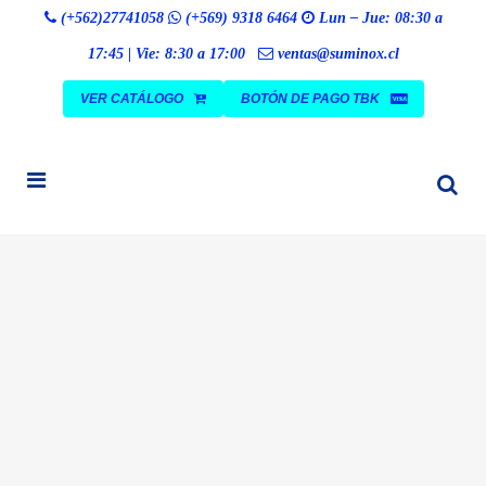
Búsqueda
(+562)27741058
(+569) 9318 6464
Lun – Jue: 08:30 a
BUSCAR
de
productos
17:45 | Vie: 8:30 a 17:00
ventas@suminox.cl
VER CATÁLOGO
BOTÓN DE PAGO TBK