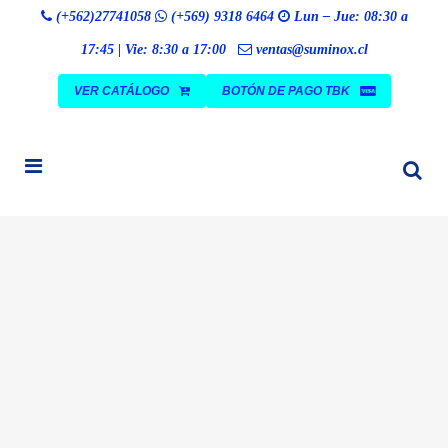
Búsqueda
(+562)27741058
(+569) 9318 6464
Lun – Jue: 08:30 a
BUSCAR
de
productos
17:45 | Vie: 8:30 a 17:00
ventas@suminox.cl
VER CATÁLOGO
BOTÓN DE PAGO TBK