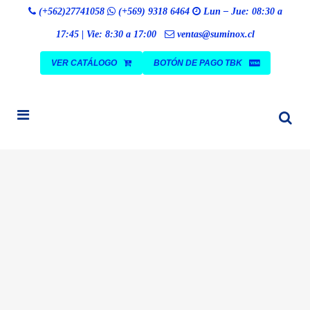
Búsqueda
(+562)27741058
(+569) 9318 6464
Lun – Jue: 08:30 a
BUSCAR
de
productos
17:45 | Vie: 8:30 a 17:00
ventas@suminox.cl
VER CATÁLOGO
BOTÓN DE PAGO TBK