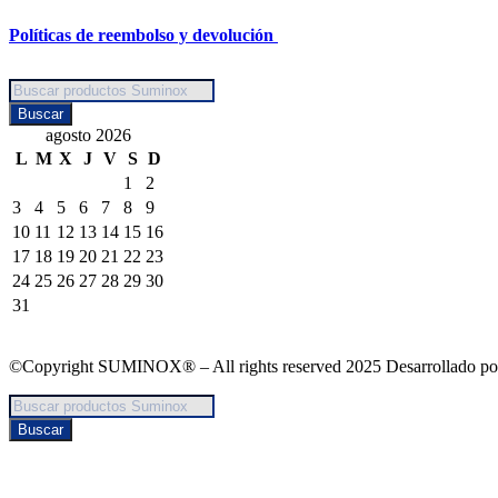
Políticas de reembolso y devolución
Búsqueda
de
Buscar
productos
agosto 2026
L
M
X
J
V
S
D
1
2
3
4
5
6
7
8
9
10
11
12
13
14
15
16
17
18
19
20
21
22
23
24
25
26
27
28
29
30
31
©Copyright SUMINOX® – All rights reserved 2025 Desarrollado p
Búsqueda
de
Buscar
productos