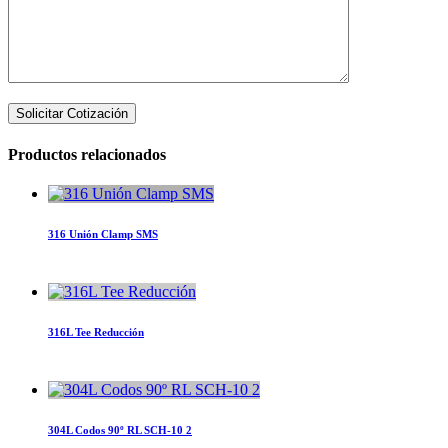
Productos relacionados
316 Unión Clamp SMS
316L Tee Reducción
304L Codos 90º RL SCH-10 2