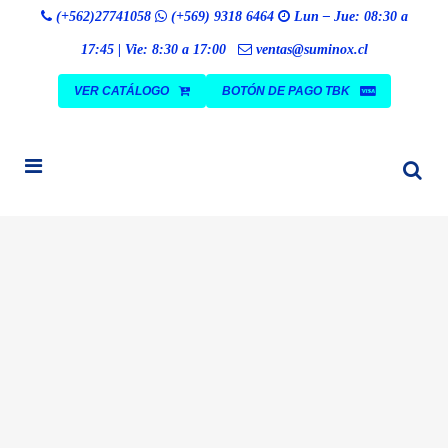
Búsqueda
(+562)27741058
(+569) 9318 6464
Lun – Jue: 08:30 a
BUSCAR
de
productos
17:45 | Vie: 8:30 a 17:00
ventas@suminox.cl
VER CATÁLOGO
BOTÓN DE PAGO TBK